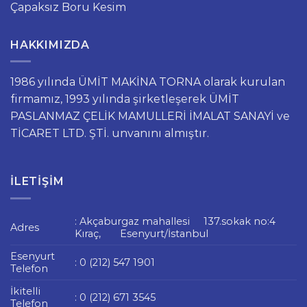
Çapaksız Boru Kesim
HAKKIMIZDA
1986 yılında ÜMİT MAKİNA TORNA olarak kurulan
firmamız, 1993 yılında şirketleşerek ÜMİT
PASLANMAZ ÇELİK MAMULLERİ İMALAT SANAYİ ve
TİCARET LTD. ŞTİ. unvanını almıştır.
İLETIŞIM
: Akçaburgaz mahallesi 137.sokak no:4
Adres
Kıraç, Esenyurt/İstanbul
Esenyurt
: 0 (212) 547 1901
Telefon
İkitelli
: 0 (212) 671 3545
Telefon