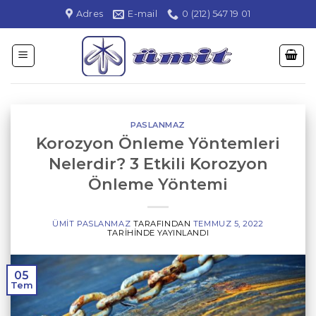
İçeriğe
Adres
E-mail
0 (212) 547 19 01
atla
PASLANMAZ
Korozyon Önleme Yöntemleri
Nelerdir? 3 Etkili Korozyon
Önleme Yöntemi
ÜMIT PASLANMAZ
TARAFINDAN
TEMMUZ 5, 2022
TARIHINDE YAYINLANDI
05
Tem