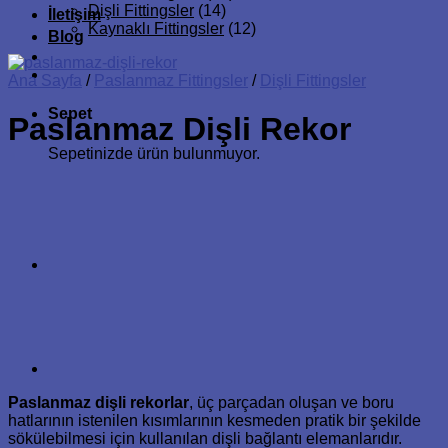
Dişli Fittingsler
(14)
İletişim
Kaynaklı Fittingsler
(12)
Blog
Ana Sayfa
/
Paslanmaz Fittingsler
/
Dişli Fittingsler
Sepet
Paslanmaz Dişli Rekor
Sepetinizde ürün bulunmuyor.
Paslanmaz dişli rekorlar
, üç parçadan oluşan ve boru
hatlarının istenilen kısımlarının kesmeden pratik bir şekilde
sökülebilmesi için kullanılan dişli bağlantı elemanlarıdır.