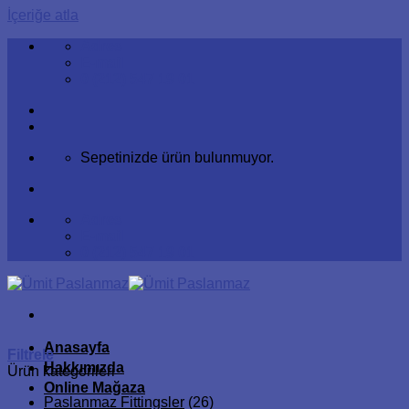
İçeriğe atla
Adres
E-mail
0 (212) 547 19 01
Sepetinizde ürün bulunmuyor.
Adres
E-mail
0 (212) 547 19 01
Anasayfa
Filtrele
Hakkımızda
Ürün kategorileri
Online Mağaza
Paslanmaz Fittingsler
(26)