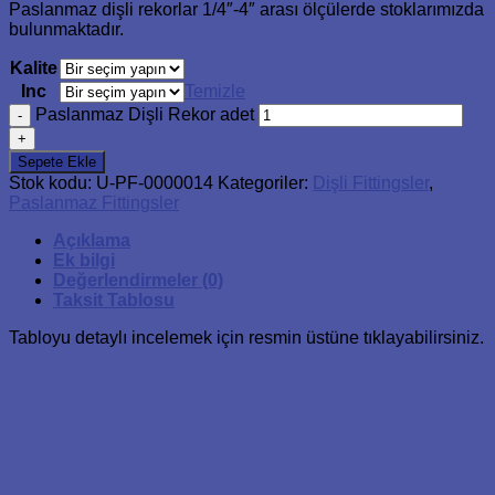
Paslanmaz dişli rekorlar 1/4″-4″ arası ölçülerde stoklarımızda
bulunmaktadır.
Kalite
Inc
Temizle
Paslanmaz Dişli Rekor adet
Sepete Ekle
Stok kodu:
U-PF-0000014
Kategoriler:
Dişli Fittingsler
,
Paslanmaz Fittingsler
Açıklama
Ek bilgi
Değerlendirmeler (0)
Taksit Tablosu
Tabloyu detaylı incelemek için resmin üstüne tıklayabilirsiniz.