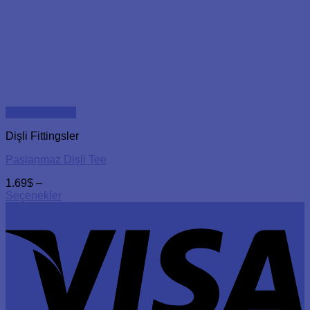
Hızlı Görünüm
Dişli Fittingsler
Paslanmaz Dişli Tee
1.69
$
–
Seçenekler