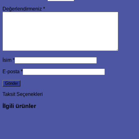
Değerlendirmeniz
*
İsim
*
E-posta
*
Taksit Seçenekleri
İlgili ürünler