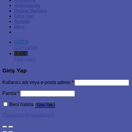
Anasayfa
Hakkımızda
Online Mağaza
Giriş Yap
İletişim
Blog
USD $
USA dollar
TRY ₺
Türk Lirası
Giriş Yap
Kullanıcı adı veya e-posta adresi
*
Parola
*
Beni hatırla
Giriş Yap
Parolanızı mı unuttunuz?