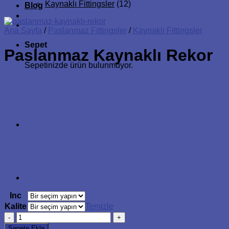
Kaynaklı Fittingsler
(12)
Blog
Ana Sayfa
/
Paslanmaz Fittingsler
/
Kaynaklı Fittingsler
Sepet
Paslanmaz Kaynaklı Rekor
Sepetinizde ürün bulunmuyor.
Inc
Kalite
Temizle
Paslanmaz
Kaynaklı
Sepete Ekle