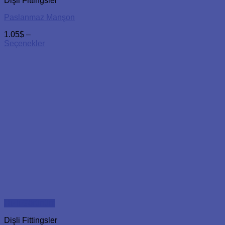
Dişli Fittingsler
Paslanmaz Manşon
1.05
$
–
Seçenekler
Hızlı Görünüm
Dişli Fittingsler