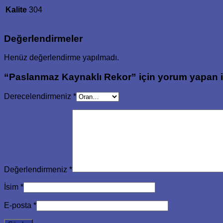
Kalite
304
Değerlendirmeler
Henüz değerlendirme yapılmadı.
“Paslanmaz Kaynaklı Rekor” için yorum yapan ilk
Derecelendirmeniz
*
Değerlendirmeniz
*
İsim
*
E-posta
*