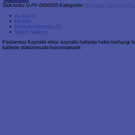
Rekor
Stok kodu:
U-PF-0000005
Kategoriler:
Kaynaklı Fittingsler
,
Pas
adet
Açıklama
Ek bilgi
Değerlendirmeler (0)
Taksit Tablosu
Paslanmaz Kaynaklı rekor, kaynaklı hatlarda hattın herhangi bi
kalitede stoklarımızda bulunmaktadır.