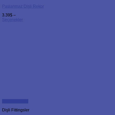
Paslanmaz Dişli Rekor
3.39
$
–
Seçenekler
Hızlı Görünüm
Dişli Fittingsler