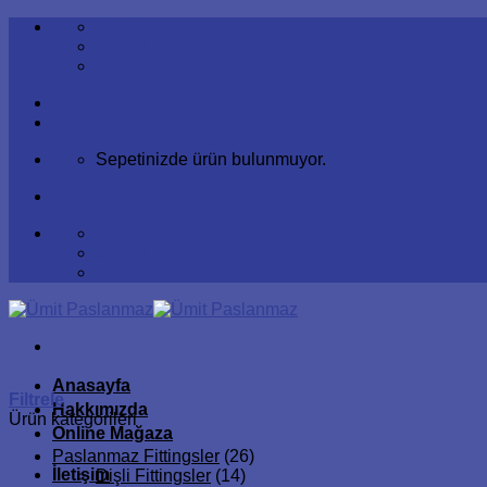
İçeriğe
Adres
atla
E-mail
0 (212) 547 19 01
Sepetinizde ürün bulunmuyor.
Adres
E-mail
0 (212) 547 19 01
Anasayfa
Filtrele
Hakkımızda
Ürün kategorileri
Online Mağaza
Paslanmaz Fittingsler
(26)
İletişim
Dişli Fittingsler
(14)