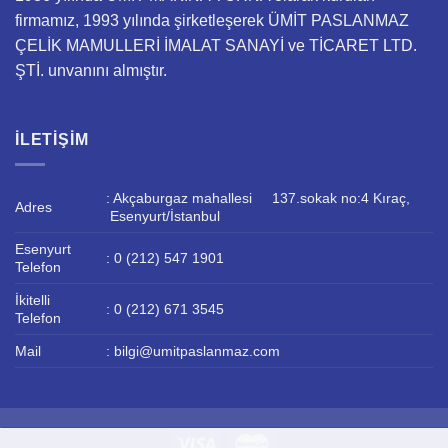
firmamız, 1993 yılında şirketleşerek ÜMİT PASLANMAZ
ÇELİK MAMULLERİ İMALAT SANAYİ ve TİCARET LTD.
ŞTİ. unvanını almıştır.
İLETIŞIM
: Akçaburgaz mahallesi 137.sokak no:4 Kıraç,
Adres
Esenyurt/İstanbul
Esenyurt
: 0 (212) 547 1901
Telefon
İkitelli
: 0 (212) 671 3545
Telefon
Mail
: bilgi@umitpaslanmaz.com