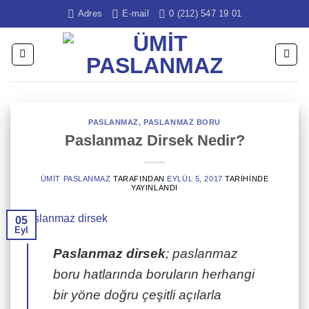
İçeriğe
Adres
E-mail
0 (212) 547 19 01
atla
PASLANMAZ
,
PASLANMAZ BORU
Paslanmaz Dirsek Nedir?
ÜMIT PASLANMAZ
TARAFINDAN
EYLÜL 5, 2017
TARIHINDE
YAYINLANDI
05
Eyl
Paslanmaz dirsek
; paslanmaz
boru hatlarında boruların herhangi
bir yöne doğru çeşitli açılarla