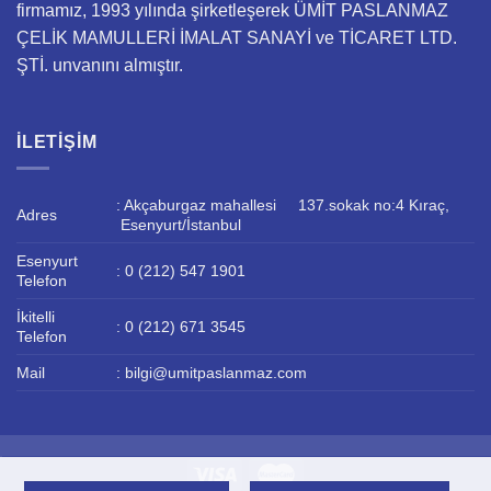
firmamız, 1993 yılında şirketleşerek ÜMİT PASLANMAZ
ÇELİK MAMULLERİ İMALAT SANAYİ ve TİCARET LTD.
ŞTİ. unvanını almıştır.
İLETIŞIM
: Akçaburgaz mahallesi 137.sokak no:4 Kıraç,
Adres
Esenyurt/İstanbul
Esenyurt
: 0 (212) 547 1901
Telefon
İkitelli
: 0 (212) 671 3545
Telefon
Mail
: bilgi@umitpaslanmaz.com