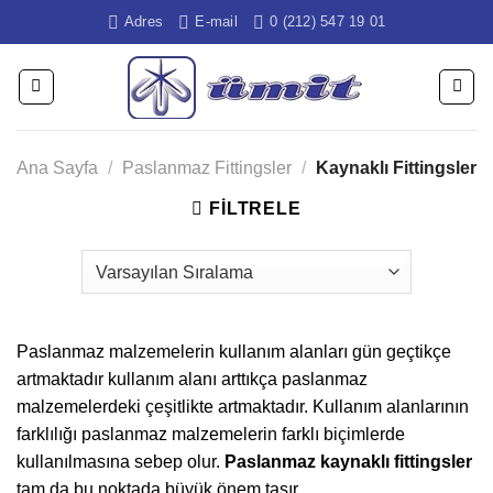
İçeriğe
Adres
E-mail
0 (212) 547 19 01
atla
Ana Sayfa
/
Paslanmaz Fittingsler
/
Kaynaklı Fittingsler
FILTRELE
Paslanmaz malzemelerin kullanım alanları gün geçtikçe
artmaktadır kullanım alanı arttıkça paslanmaz
malzemelerdeki çeşitlikte artmaktadır. Kullanım alanlarının
farklılığı paslanmaz malzemelerin farklı biçimlerde
kullanılmasına sebep olur.
Paslanmaz kaynaklı fittingsler
tam da bu noktada büyük önem taşır.