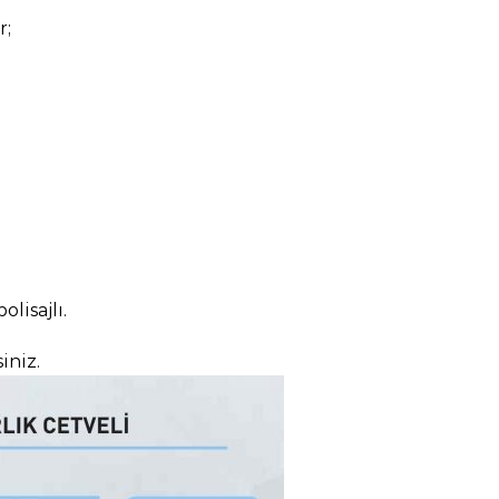
r;
lisajlı.
iniz.