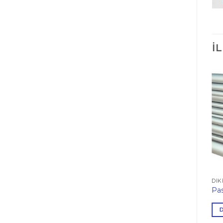
İ
DIK
Pa