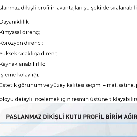
lanmaz dikişli profilin avantajları şu şekilde sıralanabili
Dayanıklılık;
Kimyasal direnç;
Korozyon direnci;
Yüksek sıcaklığa direnç;
Kaynaklanabilirlik;
İşleme kolaylığı;
Estetik görünüm ve yüzey kalitesi seçimi – mat, satine, po
bloyu detaylı incelemek için resmin üstüne tıklayabilirs