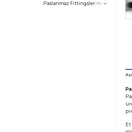
Paslanmaz Fittingsler
(30)
Aç
Pa
Pa
ür
pro
Et
öl