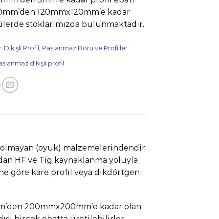
0mm’den 120mmx120mm’e kadar
ülerde stoklarımızda bulunmaktadır.
r:
Dikişli Profil
,
Paslanmaz Boru ve Profiller
aslanmaz dikişli profil
u olmayan (oyuk) malzemelerindendir.
lardan HF ve Tig kaynaklanma yoluyla
tine göre kare profil veya dikdörtgen
10mm’den 200mmx200mm’e kadar olan
ışı birçok ebatta üretilebilirler.