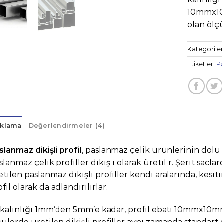
10mmx1
olan ölç
Kategorile
Etiketler:
P
ıklama
Değerlendirmeler (4)
slanmaz dikişli profil
, paslanmaz çelik ürünlerinin dol
slanmaz çelik profiller dikişli olarak üretilir. Şerit sac
etilen paslanmaz dikişli profiller kendi aralarında, kesi
fil olarak da adlandırılırlar.
 kalınlığı 1mm’den 5mm’e kadar, profil ebatı 10mmx
çülerde üretilen dikişli profiller aynı zamanda standart d