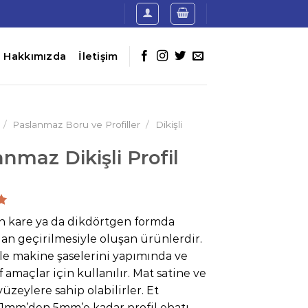
Hakkımızda
İletişim
/
Paslanmaz Boru ve Profiller
/
Dikişli
nmaz Dikişli Profil
n kare ya da dikdörtgen formda
dan geçirilmesiyle oluşan ürünlerdir.
en
le makine şaselerini yapımında ve
 amaçlar için kullanılır. Mat satine ve
 yüzeylere sahip olabilirler. Et
ı 1mm’den 5mm’e kadar profil ebatı