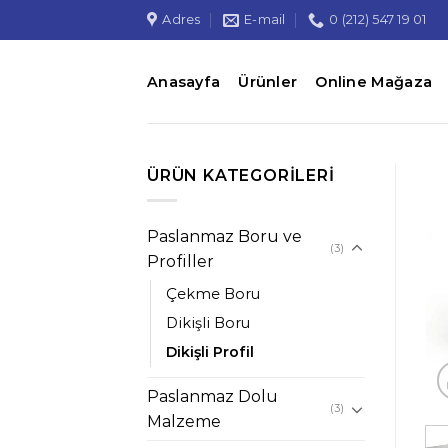
İçeriğe
Adres
E-mail
0 (212) 547 19 01
atla
Anasayfa
Ürünler
Online Mağaza
ÜRÜN KATEGORILERI
Paslanmaz Boru ve
(3)
Profiller
Çekme Boru
Dikişli Boru
Dikişli Profil
Paslanmaz Dolu
(3)
Malzeme