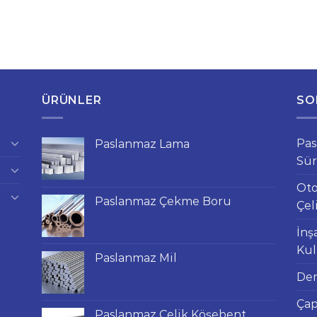
ÜRÜNLER
SO
Pas
Paslanmaz Lama
Sür
Oto
Paslanmaz Çekme Boru
Çel
İnş
Kul
Paslanmaz Mil
Dem
Çap
Paslanmaz Çelik Köşebent