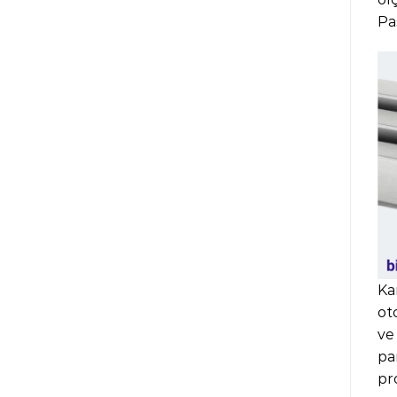
Pa
Ka
ot
ve
pa
pro