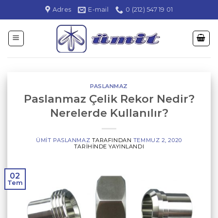
İçeriğe
Adres
E-mail
0 (212) 547 19 01
atla
PASLANMAZ
Paslanmaz Çelik Rekor Nedir?
Nerelerde Kullanılır?
ÜMIT PASLANMAZ
TARAFINDAN
TEMMUZ 2, 2020
TARIHINDE YAYINLANDI
02
Tem