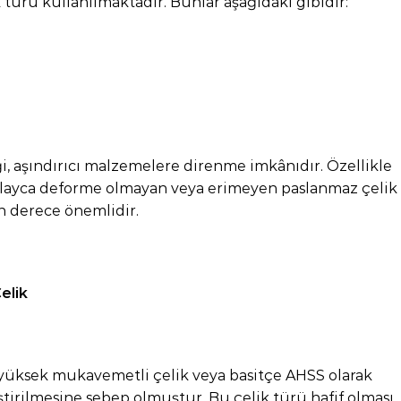
türü kullanılmaktadır. Bunlar aşağıdaki gibidir:
i, aşındırıcı malzemelere direnme imkânıdır. Özellikle
kolayca deforme olmayan veya erimeyen paslanmaz çelik
n derece önemlidir.
elik
ş yüksek mukavemetli çelik veya basitçe AHSS olarak
liştirilmesine sebep olmuştur. Bu çelik türü hafif olması