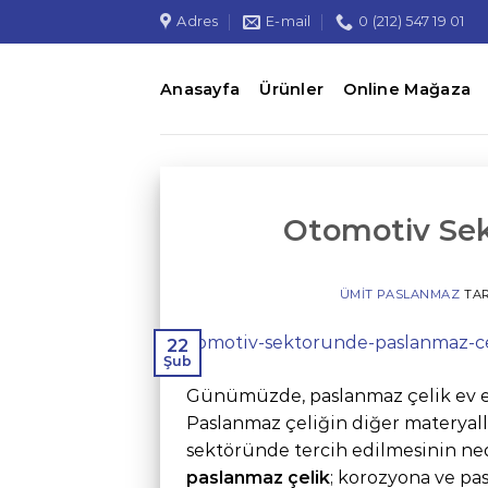
İçeriğe
Adres
E-mail
0 (212) 547 19 01
atla
Anasayfa
Ürünler
Online Mağaza
Otomotiv Sek
ÜMIT PASLANMAZ
TA
22
Şub
Günümüzde, paslanmaz çelik ev eşy
Paslanmaz çeliğin diğer materyall
sektöründe tercih edilmesinin ned
paslanmaz çelik
; korozyona ve pas