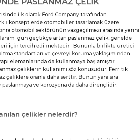
NDE PASLANMAZ ÇELİK
isinde ilk olarak Ford Company tarafından
arklı konseptlerde otomobiller tasarlamak üzere
sonra otomobil sektörünün vazgeçilmezi arasında yerini
llanımı gün geçtikçe artan paslanmaz çelik, genelde
eri için tercih edilmektedir. Bununla birlikte üretici
zaltma standartları ve çevreyi koruma yaklaşımından
yapı elemanlarında da kullanmaya başlamıştır.
anmaz çeliklerin kullanımı söz konusudur. Ferritik
z çeliklere oranla daha serttir. Bunun yanı sıra
e paslanmaya ve korozyona da daha dirençlidir.
nılan çelikler nelerdir?